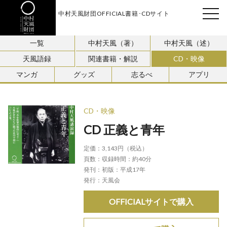
中村天風財団OFFICIAL書籍･CDサイト
天風会
一覧
中村天風（著）
中村天風（述）
天風語録
関連書籍・解説
CD・映像
マンガ
グッズ
志るべ
アプリ
CD・映像
CD 正義と青年
定価：
3,143円（税込）
頁数：
収録時間：約40分
発刊：
初版：平成17年
発行：
天風会
OFFICIALサイトで購入