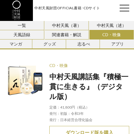
中村天風財団OFFICIAL書籍･CDサイト
天風会
一覧
中村天風（著）
中村天風（述）
天風語録
関連書籍・解説
CD・映像
マンガ
グッズ
志るべ
アプリ
CD・映像
中村天風講話集『積極一
貫に生きる』（デジタ
ル版）
定価：
41,800円（税込）
発刊：
初版：令和3年
発行：
日本経営合理化協会
ダウンロード版を購入