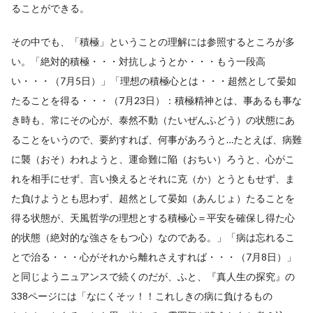
ることができる。
その中でも、「積極」ということの理解には参照するところが多
い。「絶対的積極・・・対抗しようとか・・・もう一段高
い・・・（7月5日）」「理想の積極心とは・・・超然として晏如
たることを得る・・・（7月23日）：積極精神とは、事あるも事な
き時も、常にその心が、泰然不動（たいぜんふどう）の状態にあ
ることをいうので、要約すれば、何事があろうと…たとえば、病難
に襲（おそ）われようと、運命難に陥（おちい）ろうと、心がこ
れを相手にせず、言い換えるとそれに克（か）とうともせず、ま
た負けようとも思わず、超然として晏如（あんじょ）たることを
得る状態が、天風哲学の理想とする積極心＝平安を確保し得た心
的状態（絶対的な強さをもつ心）なのである。」「病は忘れるこ
とで治る・・・心がそれから離れさえすれば・・・（7月8日）」
と同じようニュアンスで続くのだが、ふと、『真人生の探究』の
338ページには「なにくそッ！！これしきの病に負けるもの