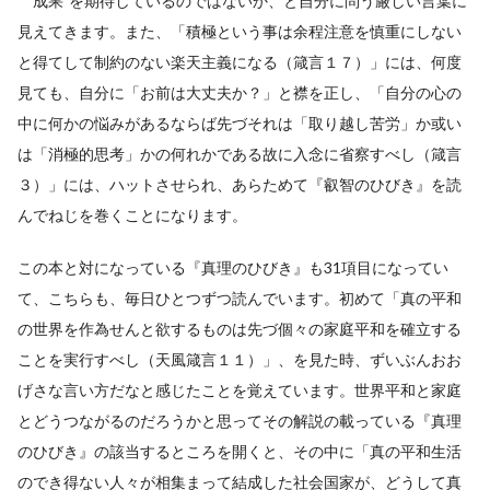
〝成果″を期待しているのではないか、と自分に問う厳しい言葉に
見えてきます。また、「積極という事は余程注意を慎重にしない
と得てして制約のない楽天主義になる（箴言１７）」には、何度
見ても、自分に「お前は大丈夫か？」と襟を正し、「自分の心の
中に何かの悩みがあるならば先づそれは「取り越し苦労」か或い
は「消極的思考」かの何れかである故に入念に省察すべし（箴言
３）」には、ハットさせられ、あらためて『叡智のひびき』を読
んでねじを巻くことになります。
この本と対になっている『真理のひびき』も31項目になってい
て、こちらも、毎日ひとつずつ読んでいます。初めて「真の平和
の世界を作為せんと欲するものは先づ個々の家庭平和を確立する
ことを実行すべし（天風箴言１１）」、を見た時、ずいぶんおお
げさな言い方だなと感じたことを覚えています。世界平和と家庭
とどうつながるのだろうかと思ってその解説の載っている『真理
のひびき』の該当するところを開くと、その中に「真の平和生活
のでき得ない人々が相集まって結成した社会国家が、どうして真