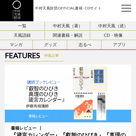
中村天風財団OFFICIAL書籍･CDサイト
天風会
一覧
中村天風（著）
中村天風（述）
天風語録
関連書籍・解説
CD・映像
マンガ
グッズ
志るべ
アプリ
FEATURES
特集記事
書籍レビュー
『箴言カレンダー』『叡智のひびき』『真理の