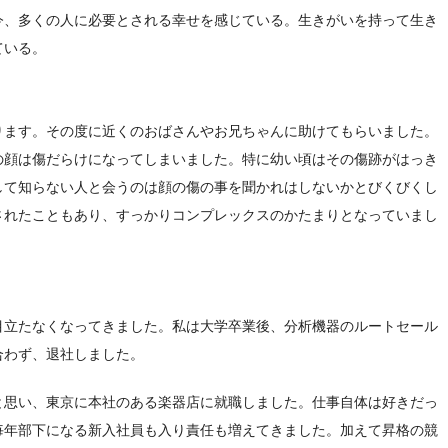
今、多くの人に必要とされる幸せを感じている。生きがいを持って生き
ている。
ります。その度に近くのおばさんやお兄ちゃんに助けてもらいました。
の顔は傷だらけになってしまいました。特に幼い頃はその傷跡がはっき
して知らない人と会うのは顔の傷の事を聞かれはしないかとびくびくし
されたこともあり、すっかりコンプレックスのかたまりとなっていまし
目立たなくなってきました。私は大学卒業後、分析機器のルートセール
合わず、退社しました。
と思い、東京に本社のある楽器店に就職しました。仕事自体は好きだっ
毎年部下になる新入社員も入り責任も増えてきました。加えて昇格の競