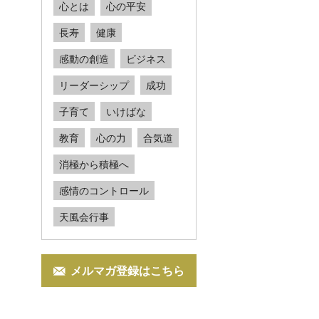
心とは
心の平安
長寿
健康
感動の創造
ビジネス
リーダーシップ
成功
子育て
いけばな
教育
心の力
合気道
消極から積極へ
感情のコントロール
天風会行事
メルマガ登録はこちら