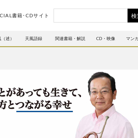
CIAL書籍･CDサイト
風（述）
天風語録
関連書籍・解説
CD・映像
マン