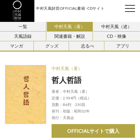
中村天風財団OFFICIAL書籍･CDサイト
天風会
一覧
中村天風（著）
中村天風（述）
天風語録
関連書籍・解説
CD・映像
マンガ
グッズ
志るべ
アプリ
中村天風（著）
哲人哲語
著者：
中村天風（著）
定価：
2,934円（税込）
頁数：
B6判 230頁
発刊：
初版：昭和32年
発行：
天風会
OFFICIALサイトで購入