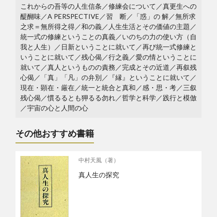
これからの吾等の人生信条／修練会について／真更生への
醍醐味／A PERSPECTIVE／習 断／「惑」の 解／無所求
之求＝無所得之得／和の義／人生生活とその価値の主題／
統一式の修練ということの真義／いのちの力の使い方（自
我と人生）／日新ということに就いて／再び統一式修練と
いうことに就いて／残心偈／行之義／愛の情ということに
就いて／真人というものの責務／完成とその近道／再叙残
心偈／「真」「凡」の弁別／『縁』ということに就いて／
現在・顕在・厳在／統一と統合と真和／感・思・考／三叙
残心偈／慣るるとも狎るる勿れ／哲学と科学／践行と模倣
／宇宙の心と人間の心
その他おすすめ書籍
中村天風（著）
真人生の探究