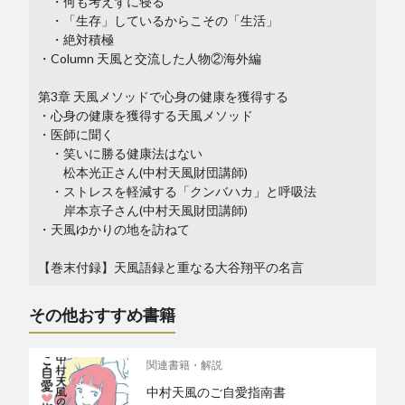
・何も考えずに寝る
・「生存」しているからこその「生活」
・絶対積極
・Column 天風と交流した人物②海外編
第3章 天風メソッドで心身の健康を獲得する
・心身の健康を獲得する天風メソッド
・医師に聞く
・笑いに勝る健康法はない
松本光正さん(中村天風財団講師)
・ストレスを軽減する「クンバハカ」と呼吸法
岸本京子さん(中村天風財団講師)
・天風ゆかりの地を訪ねて
【巻末付録】天風語録と重なる大谷翔平の名言
その他おすすめ書籍
関連書籍・解説
中村天風のご自愛指南書