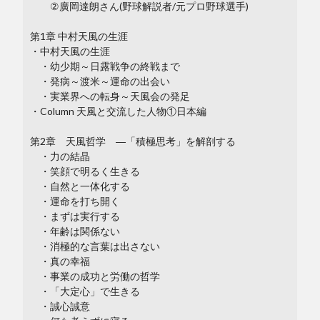
②廣岡達朗さん(野球解説者/元プロ野球選手)
第1章 中村天風の生涯
・中村天風の生涯
・幼少期～日露戦争の終戦まで
・発病～渡米～運命の出会い
・実業界への転身～天風会の発足
・Column 天風と交流した人物①日本編
第2章 天風哲学 ―「積極思考」を解剖する
・力の結晶
・笑顔で明るく生きる
・自然と一体化する
・運命を打ち開く
・まずは実行する
・年齢は関係ない
・消極的な言葉は出さない
・真の幸福
・事業の成功と労働の哲学
・「大定心」で生きる
・誠心誠意