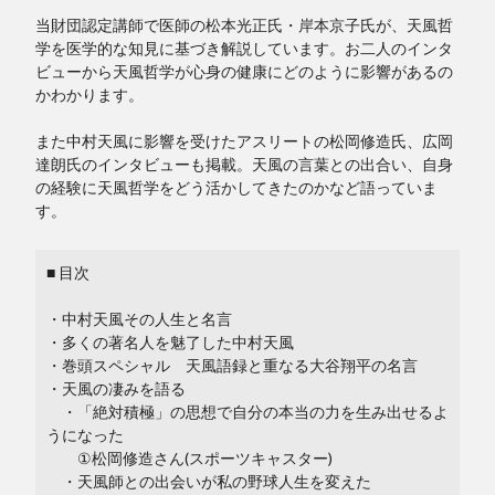
当財団認定講師で医師の松本光正氏・岸本京子氏が、天風哲
学を医学的な知見に基づき解説しています。お二人のインタ
ビューから天風哲学が心身の健康にどのように影響があるの
かわかります。
また中村天風に影響を受けたアスリートの松岡修造氏、広岡
達朗氏のインタビューも掲載。天風の言葉との出合い、自身
の経験に天風哲学をどう活かしてきたのかなど語っていま
す。
■ 目次
・中村天風その人生と名言
・多くの著名人を魅了した中村天風
・巻頭スペシャル 天風語録と重なる大谷翔平の名言
・天風の凄みを語る
・「絶対積極」の思想で自分の本当の力を生み出せるよ
うになった
①松岡修造さん(スポーツキャスター)
・天風師との出会いが私の野球人生を変えた