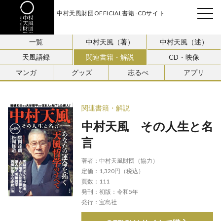
中村天風財団OFFICIAL書籍･CDサイト
天風会
一覧
中村天風（著）
中村天風（述）
天風語録
関連書籍・解説
CD・映像
マンガ
グッズ
志るべ
アプリ
関連書籍・解説
中村天風 その人生と名
言
著者：
中村天風財団（協力）
定価：
1,320円（税込）
頁数：
111
発刊：
初版：令和5年
発行：
宝島社