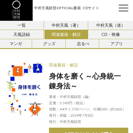
中村天風財団OFFICIAL書籍･CDサイト
天風会
一覧
中村天風（著）
中村天風（述）
天風語録
関連書籍・解説
CD・映像
マンガ
グッズ
志るべ
アプリ
関連書籍・解説
身体を磨く～心身統一
錬身法～
著者：
中村天風財団（編）
定価：
5,500円（税込）
頁数：
A4サイズ92ページ、付属DVD（約18分）
発刊：
初版：2019年7月8日
発行：
中村天風財団