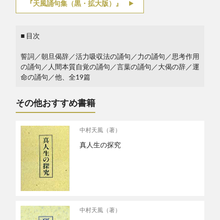
『天風誦句集（黒・拡大版）』
■ 目次
誓詞／朝旦偈辞／活力吸収法の誦句／力の誦句／思考作用
の誦句／人間本質自覚の誦句／言葉の誦句／大偈の辞／運
命の誦句／他、全19篇
その他おすすめ書籍
中村天風（著）
真人生の探究
中村天風（著）