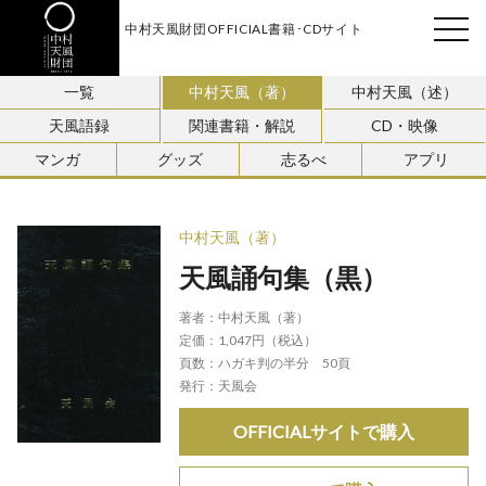
中村天風財団OFFICIAL書籍･CDサイト
天風会
一覧
中村天風（著）
中村天風（述）
天風語録
関連書籍・解説
CD・映像
マンガ
グッズ
志るべ
アプリ
中村天風（著）
天風誦句集（黒）
著者：
中村天風（著）
定価：
1,047円（税込）
頁数：
ハガキ判の半分 50頁
発行：
天風会
OFFICIALサイトで購入