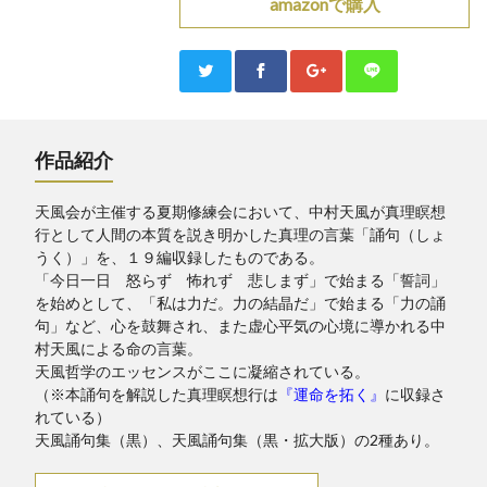
amazonで購入
作品紹介
天風会が主催する夏期修練会において、中村天風が真理瞑想
行として人間の本質を説き明かした真理の言葉「誦句（しょ
うく）」を、１９編収録したものである。
「今日一日 怒らず 怖れず 悲しまず」で始まる「誓詞」
を始めとして、「私は力だ。力の結晶だ」で始まる「力の誦
句」など、心を鼓舞され、また虚心平気の心境に導かれる中
村天風による命の言葉。
天風哲学のエッセンスがここに凝縮されている。
（※本誦句を解説した真理瞑想行は
『運命を拓く』
に収録さ
れている）
天風誦句集（黒）、天風誦句集（黒・拡大版）の2種あり。